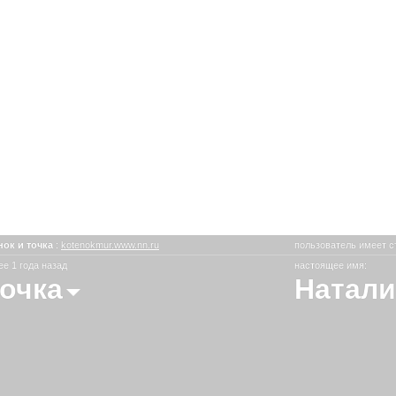
нок и точка
:
kotenokmur.www.nn.ru
пользователь имеет с
е 1 года назад
настоящее имя:
точка
Натали