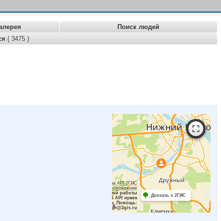
алерея
Поиск людей
ся
( 3475 )
Работает на API 2ГИС
Лицензионное соглашение
Для корректной работы
Доехать с 2ГИС
Raster JS API нужен
ключ. Помощь:
api@2gis.ru