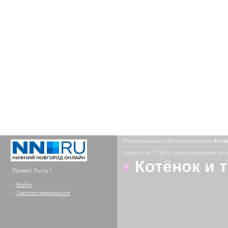
Персональный сайт пользователя
Котё
портрет № 279620 зарегистрирован боле
Котёнок и 
Привет, Гость !
-
Войти
-
Зарегистрироваться