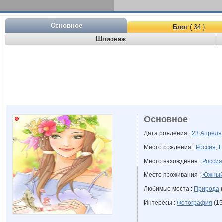
Основное
Блог
( 34 )
Шпионаж
Основное
Дата рождения :
23 Апрел
Место рождения :
Россия
,
Н
Место нахождения :
Россия
Место проживания :
Южный
Любимые места :
Природа
(
Интересы :
Фотография
(15