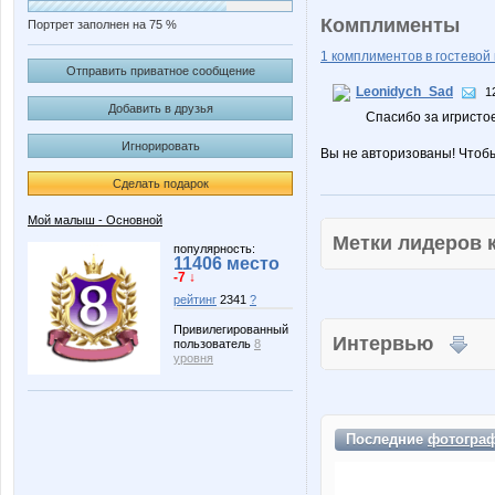
Комплименты
Портрет заполнен на 75 %
1 комплиментов в гостевой 
Отправить приватное сообщение
Leonidych_Sad
1
Добавить в друзья
Спасибо за игристо
Игнорировать
Вы не авторизованы! Чтоб
Сделать подарок
Мой малыш - Основной
Метки лидеров
популярность:
11406 место
-7 ↓
рейтинг
2341
?
Привилегированный
Интервью
пользователь
8
уровня
Последние
фотогра