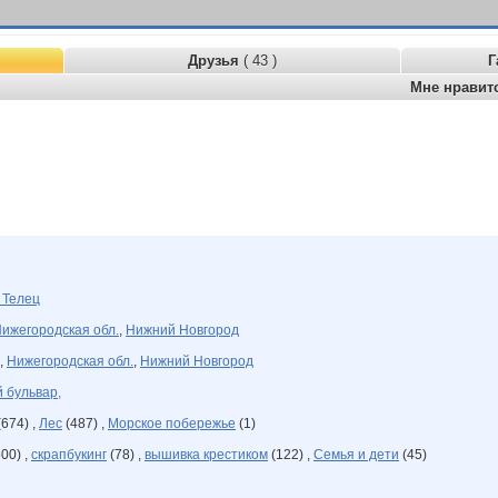
Друзья
( 43 )
Г
Мне нравит
я
Телец
ижегородская обл.
,
Нижний Новгород
,
Нижегородская обл.
,
Нижний Новгород
 бульвар,
674) ,
Лес
(487) ,
Морское побережье
(1)
00) ,
скрапбукинг
(78) ,
вышивка крестиком
(122) ,
Семья и дети
(45)